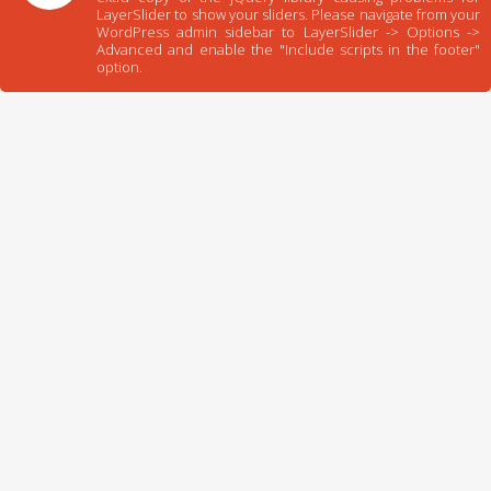
LayerSlider to show your sliders. Please navigate from your
WordPress admin sidebar to LayerSlider -> Options ->
Advanced and enable the "Include scripts in the footer"
option.