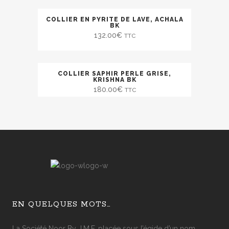
COLLIER EN PYRITE DE LAVE, ACHALA
BK
132.00
€
TTC
COLLIER SAPHIR PERLE GRISE,
KRISHNA BK
180.00
€
TTC
EN QUELQUES MOTS…
La Société Noor By J.M.F, placée sous l’égide d’un nom