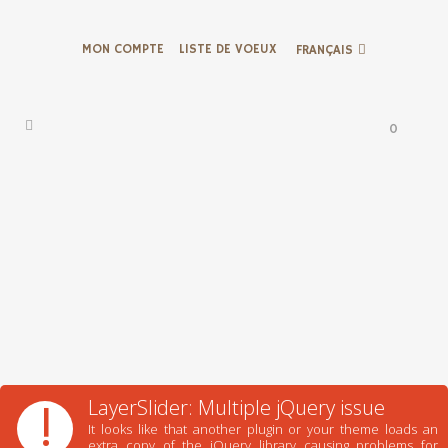
MON COMPTE
LISTE DE VOEUX
FRANÇAIS
0
!
LayerSlider: Multiple jQuery issue
It looks like that another plugin or your theme loads an
extra copy of the jQuery library causing problems for