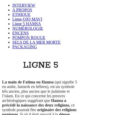
INTERVIEW
A PROPOS
ETHIQUE
Ligne OJO MAVI
Ligne 5 HAMSA
NUMÉROLOGIE
ENCENS
POMPON ROUGE
SELS DE LA MER MORTE
PACKAGING
LIGNE 5
La main de Fatima ou Hamsa
(qui signifie 5
en arabe, hamesh en hébreu), est un symbole
très ancien, plus ancien que le judaïsme et
l’islam. En ce qui concerne les preuves
archéologiques suggérant que
Hamsa a
précédé la naissance des deux religions,
ce
symbole pourrait être
originaire des religions
puniques
, là où il était associé à la
déesse