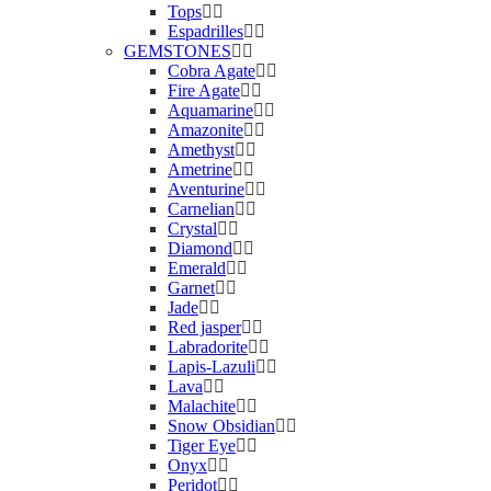
Tops
Espadrilles
GEMSTONES
Cobra Agate
Fire Agate
Aquamarine
Amazonite
Amethyst
Ametrine
Aventurine
Carnelian
Crystal
Diamond
Emerald
Garnet
Jade
Red jasper
Labradorite
Lapis-Lazuli
Lava
Malachite
Snow Obsidian
Tiger Eye
Onyx
Peridot