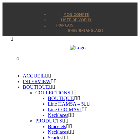
MON COMPTE
LISTE DE VOEUX
FRANÇAIS
ENGLISH
(
ANGLAIS
)
0
ACCUEIL
INTERVIEW
BOUTIQUE
COLLECTIONS
BOUTIQUE
Line HAMSA – 5
Line OJO MAVI
Necklaces
PRODUCTS
Bracelets
Necklaces
Scarfes