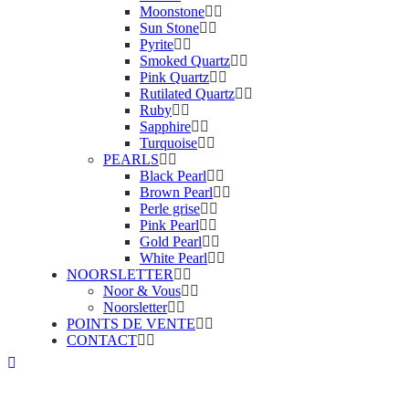
Moonstone
Sun Stone
Pyrite
Smoked Quartz
Pink Quartz
Rutilated Quartz
Ruby
Sapphire
Turquoise
PEARLS
Black Pearl
Brown Pearl
Perle grise
Pink Pearl
Gold Pearl
White Pearl
NOORSLETTER
Noor & Vous
Noorsletter
POINTS DE VENTE
CONTACT